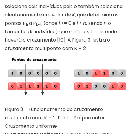
seleciona dois indivíduos pais e também seleciona
aleatoriamente um valor de
K
, que determina os
pontos P
a P
(onde
i
>= 0 e
i
<
n
, sendo
n
o
1i
k-1i
tamanho do indivíduo) que serão os locais onde
haverá o cruzamento [10]. A Figura 3 ilustra o
cruzamento multiponto com K = 2.
Figura 3 – Funcionamento do cruzamento
multiponto com K = 2. Fonte: Próprio autor
Cruzamento uniforme