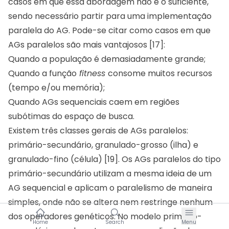
casos em que essa abordagem não é o suficiente,
sendo necessário partir para uma implementação
paralela do AG. Pode-se citar como casos em que
AGs paralelos são mais vantajosos [17]:
Quando a população é demasiadamente grande;
Quando a função
fitness
consome muitos recursos
(tempo e/ou memória);
Quando AGs sequenciais caem em regiões
subótimas do espaço de busca.
Existem três classes gerais de AGs paralelos:
primário-secundário, granulado-grosso (ilha) e
granulado-fino (célula) [19]. Os AGs paralelos do tipo
primário-secundário utilizam a mesma ideia de um
AG sequencial e aplicam o paralelismo de maneira
simples, onde não se altera nem restringe nenhum
dos operadores genéticos. No modelo primário-
Home
Search
Menu