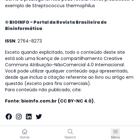
exemplo de Streptococcus thermophilus
© BIOINFO - Portal da Revista Brasileira de
Bioinformática
ISSN
: 2764-8273
Exceto quando explicitado, todo o conteúdo deste site
está sob uma licença de compartilhamento Creative
Commons Atribuição-NãoComercial 4.0 Internacional.
Você pode utilizar qualquer conteúdo aqui apresentado,
desde que inclua a citação referente ao livro ou artigo em
questão (exceto para fins comerciais).
Para conteúdo não publicado, cite:
Fonte: bioinfo.com.br (CC BY-NC 4.0).
Facebook
Instagram
LinkedIn
Twitter
Home
Search
Menu