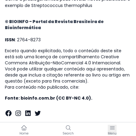
exemplo de Streptococcus thermophilus
© BIOINFO - Portal da Revista Brasileira de
Bioinformática
ISSN
: 2764-8273
Exceto quando explicitado, todo o conteúdo deste site
está sob uma licença de compartilhamento Creative
Commons Atribuição-NãoComercial 4.0 Internacional.
Você pode utilizar qualquer conteúdo aqui apresentado,
desde que inclua a citação referente ao livro ou artigo em
questão (exceto para fins comerciais).
Para conteúdo não publicado, cite:
Fonte: bioinfo.com.br (CC BY-NC 4.0).
Facebook
Instagram
LinkedIn
Twitter
Home
Search
Menu