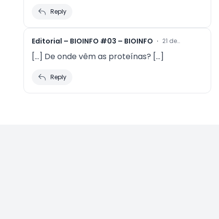
Reply
Editorial – BIOINFO #03 – BIOINFO
·
21 de
setembro
[…] De onde vêm as proteínas? […]
de 2023
at 18:15
Reply