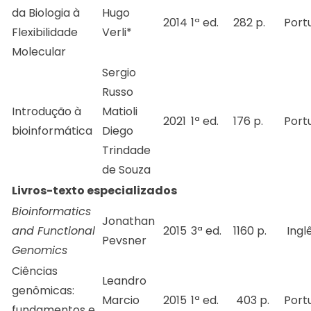
da Biologia à
Hugo
2014
1ª ed.
282 p.
Port
Flexibilidade
Verli*
Molecular
Sergio
Russo
Introdução à
Matioli
2021
1ª ed.
176 p.
Port
bioinformática
Diego
Trindade
de Souza
Livros-texto especializados
Bioinformatics
Jonathan
and Functional
2015
3ª ed.
1160 p.
Ingl
Pevsner
Genomics
Ciências
Leandro
genômicas:
Marcio
2015
1ª ed.
403 p.
Port
fundamentos e