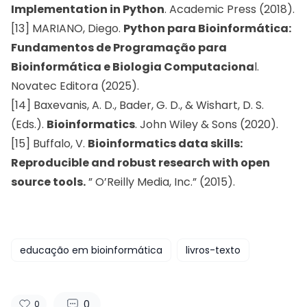
Implementation in Python
. Academic Press (2018).
[13] MARIANO, Diego.
Python para Bioinformática:
Fundamentos de Programação para
Bioinformática e Biologia Computaciona
l.
Novatec Editora (2025).
[14] Baxevanis, A. D., Bader, G. D., & Wishart, D. S.
(Eds.).
Bioinformatics
. John Wiley & Sons (2020).
[15] Buffalo, V.
Bioinformatics data skills:
Reproducible and robust research with open
source tools.
” O’Reilly Media, Inc.” (2015).
educação em bioinformática
livros-texto
0
0