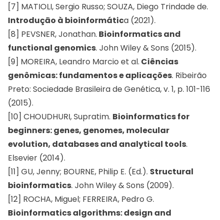
[7] MATIOLI, Sergio Russo; SOUZA, Diego Trindade de.
Introdução à bioinformátic
a (2021).
[8] PEVSNER, Jonathan.
Bioinformatics and
functional genomics
. John Wiley & Sons (2015).
[9] MOREIRA, Leandro Marcio et al.
Ciências
genômicas: fundamentos e aplicações
. Ribeirão
Preto: Sociedade Brasileira de Genética, v. 1, p. 101-116
(2015).
[10] CHOUDHURI, Supratim.
Bioinformatics for
beginners: genes, genomes, molecular
evolution, databases and analytical tools
.
Elsevier (2014).
[11] GU, Jenny; BOURNE, Philip E. (Ed.).
Structural
bioinformatics
. John Wiley & Sons (2009).
[12] ROCHA, Miguel; FERREIRA, Pedro G.
Bioinformatics algorithms: design and