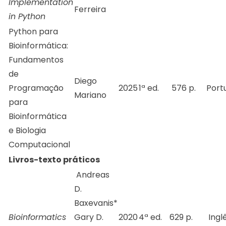
Implementation
Ferreira
in Python
Python para
Bioinformática:
Fundamentos
de
Diego
Programação
2025
1ª ed.
576 p.
Port
Mariano
para
Bioinformática
e Biologia
Computacional
Livros-texto práticos
Andreas
D.
Baxevanis*
Bioinformatics
Gary D.
2020
4ª ed.
629 p.
Ingl