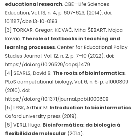
educational research
. CBE—Life Sciences
Education, Vol. 13, n. 4, p. 607-623, (2014). doi:
10.1187/cbe.13-10-0193
[3] TORKAR, Gregor; KOVAČ, Miha; ŠEBART, Mojca
Kovač.
The role of textbooks in teaching and
learning processes
. Center for Educational Policy
Studies Journal, Vol. 12, n. 2, p. 7–10 (2022). doi:
https://doi.org/10.26529/cepsj.1479
[4] SEARLS, David B.
The roots of bioinformatics
.
PLoS computational biology, Vol. 6, n. 6, p. e1000809
(2010). doi:
https://doi.org/10.1371/journal.pcbi.1000809
[5] LESK, Arthur M.
Introduction to bioinformatics
.
Oxford university press (2019).
[6] VERLI, Hugo.
Bioinformática: da biologia à
flexibilidade molecular
(2014).