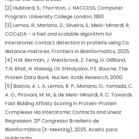
[2] Hubbard, S.; Thornton, J. NACCESS, Computer
Program. University College London, 1993.
[3] Lemos, R.; Mariano, D.; Silveira, S.; Melo-Minardi, R.
COCαDA – a fast and scalable algorithm for
interatomic contact detection in proteins using Cα
distance matrices. Frontiers in Bioinformatics, 2025.
[4] H.M. Berman, J. Westbrook, Z. Feng, G. Gilliland,
T.N. Bhat, H. Weissig, I.N. Shindyalov, P.E. Bourne, The
Protein Data Bank. Nucleic Acids Research, 2000.
[5] Bastos, A. L. A, Lemos, R. P., Mariano, D., Yamada, C.
A. O., Pirovani, M. M., & de Melo-Minardi, R. C. Towards
Fast Bidding Affinity Scoring in Protein-Protein
Complexes via Interatomic Contacts and Linear
Regression. 21° Congresso Brasileiro de
Bioinformática (X-Meeting), 2025. Aceito para
publicação.