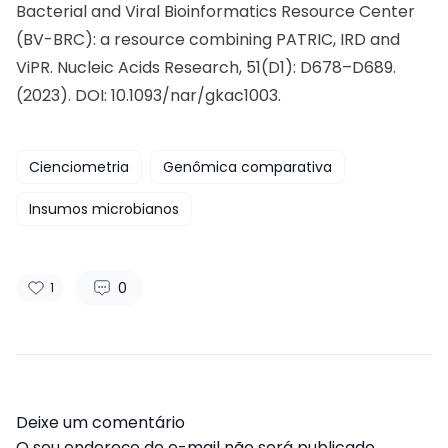
Bacterial and Viral Bioinformatics Resource Center
(BV-BRC): a resource combining PATRIC, IRD and
ViPR. Nucleic Acids Research, 51(D1): D678–D689.
(2023). DOI: 10.1093/nar/gkac1003.
Cienciometria
Genômica comparativa
Insumos microbianos
0
1
Deixe um comentário
O seu endereço de e-mail não será publicado.