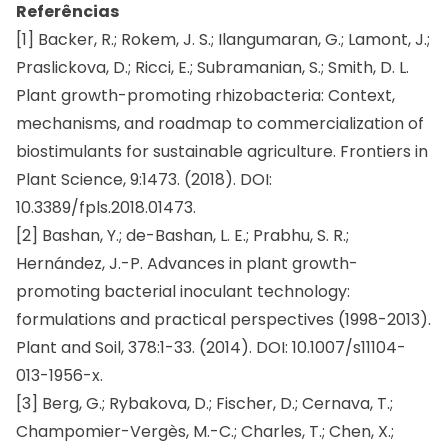
Referências
[1] Backer, R.; Rokem, J. S.; Ilangumaran, G.; Lamont, J.;
Praslickova, D.; Ricci, E.; Subramanian, S.; Smith, D. L.
Plant growth-promoting rhizobacteria: Context,
mechanisms, and roadmap to commercialization of
biostimulants for sustainable agriculture. Frontiers in
Plant Science, 9:1473. (2018). DOI:
10.3389/fpls.2018.01473.
[2] Bashan, Y.; de-Bashan, L. E.; Prabhu, S. R.;
Hernández, J.-P. Advances in plant growth-
promoting bacterial inoculant technology:
formulations and practical perspectives (1998-2013).
Plant and Soil, 378:1-33. (2014). DOI: 10.1007/s11104-
013-1956-x.
[3] Berg, G.; Rybakova, D.; Fischer, D.; Cernava, T.;
Champomier-Vergès, M.-C.; Charles, T.; Chen, X.;