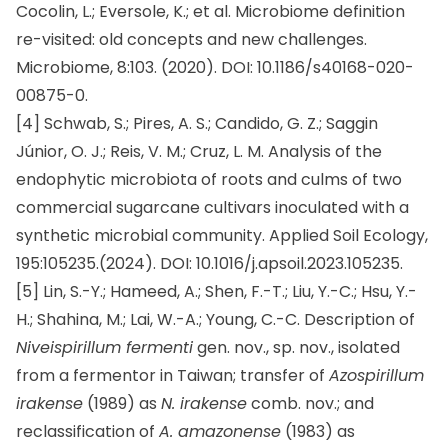
Cocolin, L.; Eversole, K.; et al. Microbiome definition
re-visited: old concepts and new challenges.
Microbiome, 8:103. (2020). DOI: 10.1186/s40168-020-
00875-0.
[4] Schwab, S.; Pires, A. S.; Candido, G. Z.; Saggin
Júnior, O. J.; Reis, V. M.; Cruz, L. M. Analysis of the
endophytic microbiota of roots and culms of two
commercial sugarcane cultivars inoculated with a
synthetic microbial community. Applied Soil Ecology,
195:105235.(2024). DOI: 10.1016/j.apsoil.2023.105235.
[5] Lin, S.-Y.; Hameed, A.; Shen, F.-T.; Liu, Y.-C.; Hsu, Y.-
H.; Shahina, M.; Lai, W.-A.; Young, C.-C. Description of
Niveispirillum fermenti
gen. nov., sp. nov., isolated
from a fermentor in Taiwan; transfer of
Azospirillum
irakense
(1989) as
N. irakense
comb. nov.; and
reclassification of
A. amazonense
(1983) as