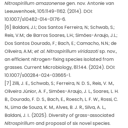
Nitrospirillum amazonense
gen. nov. Antonie van
Leeuwenhoek, 105:1149–1162. (2014). DOI:
10.1007/s10482-014-0176-6.
[6] Baldani, J.I.; Dos Santos Ferreira, N.; Schwab, S.;
Reis, V.M.; de Barros Soares, L.H.; Simões-Araujo, J.L.;
Dos Santos Dourado, F.; Bach, E.; Camacho, N.N.; de
Oliveira, A.M.;
et al.
Nitrospirillum viridazoti
sp. nov.,
an efficient nitrogen-fixing species isolated from
grasses. Current Microbiology, 81:144. (2024). DOI:
10.1007/s00284-024-03665-1.
[7] Zilli, J. E., Schwab, S.; Ferreira, N. D. S., Reis, V. M.,
Oliveira Júnior, A. F., Simões-Araujo, J. L., Soares, L. H.
B., Dourado, F. D. S., Bach, E., Roesch, L. F. W., Rossi, C.
N., Lima de Souza, K. M., Alves, B. J. R., Silva, A. L.,
Baldani, J. I.. (2025). Diversity of grass-associated
Nitrospirillum
and proposal of six novel species.