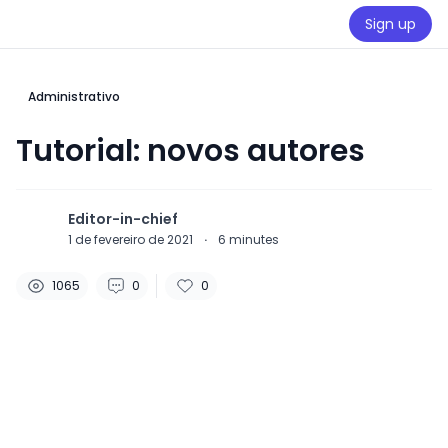
Sign up
Administrativo
Tutorial: novos autores
Editor-in-chief
1 de fevereiro de 2021
·
6
minutes
1065
0
0