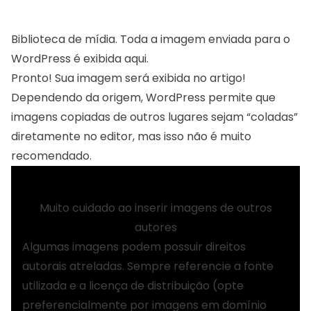
Biblioteca de mídia. Toda a imagem enviada para o
WordPress é exibida aqui.
Pronto! Sua imagem será exibida no artigo!
Dependendo da origem, WordPress permite que
imagens copiadas de outros lugares sejam “coladas”
diretamente no editor, mas isso não é muito
recomendado.
Muito cuidado ao inserir imagens de outros
autores
Algumas imagens podem possuir direitos
autorais atreladas. Sempre referencie a fonte
utilizada e a licença de distribuição (opte
preferencialmente por imagens em domínio