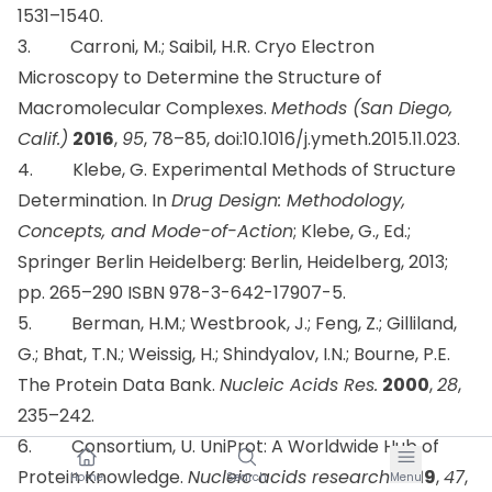
1531–1540.
3. Carroni, M.; Saibil, H.R. Cryo Electron
Microscopy to Determine the Structure of
Macromolecular Complexes.
Methods (San Diego,
Calif.)
2016
,
95
, 78–85, doi:10.1016/j.ymeth.2015.11.023.
4. Klebe, G. Experimental Methods of Structure
Determination. In
Drug Design: Methodology,
Concepts, and Mode-of-Action
; Klebe, G., Ed.;
Springer Berlin Heidelberg: Berlin, Heidelberg, 2013;
pp. 265–290 ISBN 978-3-642-17907-5.
5. Berman, H.M.; Westbrook, J.; Feng, Z.; Gilliland,
G.; Bhat, T.N.; Weissig, H.; Shindyalov, I.N.; Bourne, P.E.
The Protein Data Bank.
Nucleic Acids Res.
2000
,
28
,
235–242.
6. Consortium, U. UniProt: A Worldwide Hub of
Protein Knowledge.
Nucleic acids research
2019
,
47
,
Home
Search
Menu