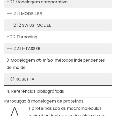
– 2.1
Modelagem comparativa
—- 2.1.1
MODELLER
—- 2.1.2
SWISS-MODEL
– 2.2
Threading
—- 2.2.1
I-TASSER
3.
Modelagem
ab initio
: métodos independentes
de molde
– 3.1
ROBETTA
4.
Referências bibliográficas
Introdução à modelagem de proteínas
s proteínas são as macromoléculas
mais abundantes e cada célula de um