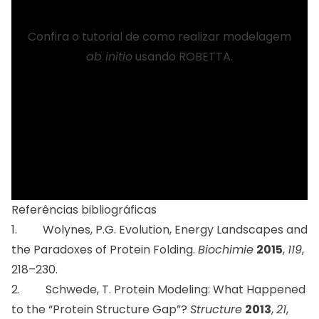
Confira o tutorial de como realizar modelagem
ab initio
usando
ROBETTA
.
Referências bibliográficas
1. Wolynes, P.G. Evolution, Energy Landscapes and
the Paradoxes of Protein Folding.
Biochimie
2015
,
119
,
218–230.
2. Schwede, T. Protein Modeling: What Happened
to the “Protein Structure Gap”?
Structure
2013
,
21
,