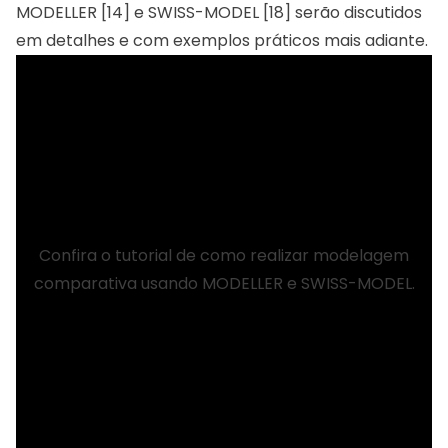
MODELLER [14] e SWISS-MODEL [18] serão discutidos
em detalhes e com exemplos práticos mais adiante.
Confira o tutorial de como realizar modelagem
comparativa usando
MODELLER
e
SWISS-MODEL
.