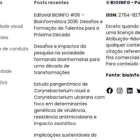
as
Posts recentes
© BIOINFO - Po
Editorial BIOINFO #06 –
ISSN
: 2764-82
Bioinformática 2035: Desafios e
dade visual
Exceto quando e
Formação de Talentos para a
uma licença d
Próxima Década
ções
Atribuição-NãoC
qualquer conte
Desafios e impactos da
 e de conduta
citação referen
pesquisa na sociedade:
fins comerciais
formando bioinformatas para
Para conteúdo n
uma década de
cidade
transformações
Fonte: bioinf
tivo
Estudo pangenômico de
Faceboo
Insta
Lin
T
Corynebacterium rouxii e
Corynebacterium ulcerans com
foco em determinantes
genéticos de virulência,
resistência antimicrobiana e
impacto zoonótico
Implicações sustentáveis do