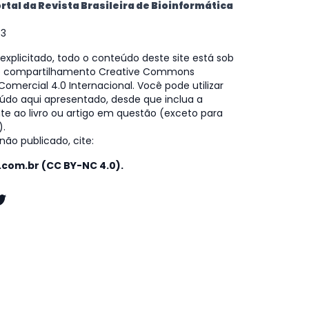
rtal da Revista Brasileira de Bioinformática
73
xplicitado, todo o conteúdo deste site está sob
e compartilhamento Creative Commons
omercial 4.0 Internacional. Você pode utilizar
údo aqui apresentado, desde que inclua a
te ao livro ou artigo em questão (exceto para
).
ão publicado, cite:
o.com.br (CC BY-NC 4.0).
k
gram
kedIn
witter