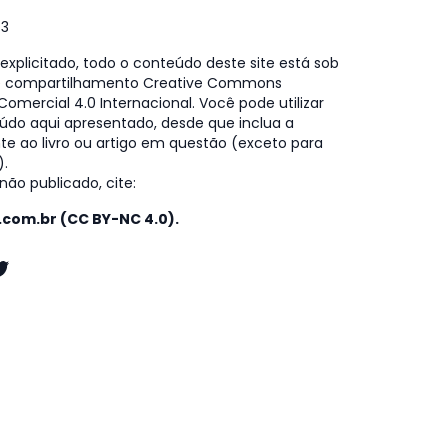
73
xplicitado, todo o conteúdo deste site está sob
e compartilhamento Creative Commons
omercial 4.0 Internacional. Você pode utilizar
údo aqui apresentado, desde que inclua a
te ao livro ou artigo em questão (exceto para
).
ão publicado, cite:
o.com.br (CC BY-NC 4.0).
k
gram
kedIn
witter