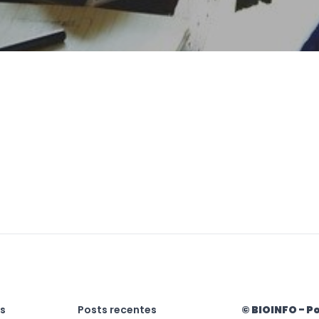
as
Posts recentes
© BIOINFO - Po