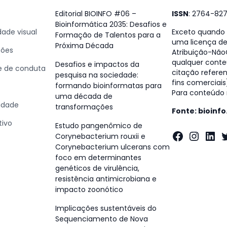
Editorial BIOINFO #06 –
ISSN
: 2764-82
Bioinformática 2035: Desafios e
dade visual
Exceto quando e
Formação de Talentos para a
uma licença d
Próxima Década
ções
Atribuição-NãoC
qualquer conte
Desafios e impactos da
 e de conduta
citação referen
pesquisa na sociedade:
fins comerciais
formando bioinformatas para
Para conteúdo n
uma década de
cidade
transformações
Fonte: bioinf
tivo
Estudo pangenômico de
Faceboo
Insta
Lin
T
Corynebacterium rouxii e
Corynebacterium ulcerans com
foco em determinantes
genéticos de virulência,
resistência antimicrobiana e
impacto zoonótico
Implicações sustentáveis do
Sequenciamento de Nova