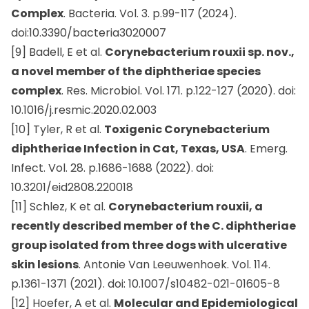
Complex
. Bacteria. Vol. 3. p.99-117 (2024).
doi:10.3390/bacteria3020007
[9] Badell, E et al.
Corynebacterium rouxii sp. nov.,
a novel member of the diphtheriae species
complex
. Res. Microbiol. Vol. 171. p.122-127 (2020). doi:
10.1016/j.resmic.2020.02.003
[10] Tyler, R et al.
Toxigenic Corynebacterium
diphtheriae Infection in Cat, Texas, USA
. Emerg.
Infect. Vol. 28. p.1686-1688 (2022). doi:
10.3201/eid2808.220018
[11] Schlez, K et al.
Corynebacterium rouxii, a
recently described member of the C. diphtheriae
group isolated from three dogs with ulcerative
skin lesions
. Antonie Van Leeuwenhoek. Vol. 114.
p.1361-1371 (2021). doi: 10.1007/s10482-021-01605-8
[12] Hoefer, A et al.
Molecular and Epidemiological