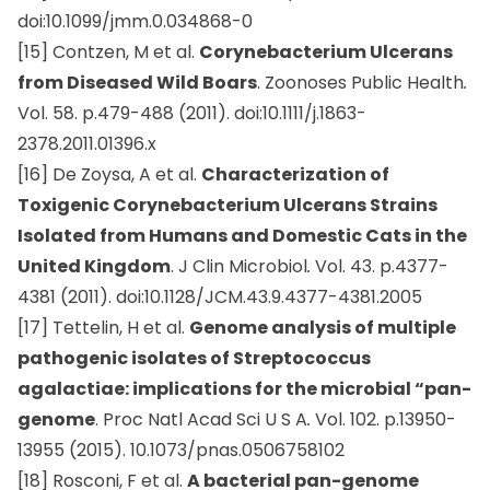
doi:10.1099/jmm.0.034868-0
[15] Contzen, M et al.
Corynebacterium Ulcerans
from Diseased Wild Boars
. Zoonoses Public Health
.
Vol. 58. p.479-488 (2011). doi:10.1111/j.1863-
2378.2011.01396.x
[16] De Zoysa, A et al.
Characterization of
Toxigenic Corynebacterium Ulcerans Strains
Isolated from Humans and Domestic Cats in the
United Kingdom
. J Clin Microbiol
.
Vol. 43. p.4377-
4381 (2011). doi:10.1128/JCM.43.9.4377-4381.2005
[17] Tettelin, H et al.
Genome analysis of multiple
pathogenic isolates of Streptococcus
agalactiae: implications for the microbial “pan-
genome
. Proc Natl Acad Sci U S A
.
Vol. 102. p.13950-
13955 (2015). 10.1073/pnas.0506758102
[18] Rosconi, F et al.
A bacterial pan-genome