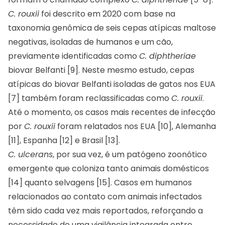
C. rouxii
foi descrito em 2020 com base na
taxonomia genômica de seis cepas atípicas maltose
negativas, isoladas de humanos e um cão,
previamente identificadas como
C. diphtheriae
biovar Belfanti [9]. Neste mesmo estudo, cepas
atípicas do biovar Belfanti isoladas de gatos nos EUA
[7] também foram reclassificadas como
C. rouxii
.
Até o momento, os casos mais recentes de infecção
por
C. rouxii
foram relatados nos EUA [10], Alemanha
[11], Espanha [12] e Brasil [13].
C. ulcerans
, por sua vez, é um patógeno zoonótico
emergente que coloniza tanto animais domésticos
[14] quanto selvagens [15]. Casos em humanos
relacionados ao contato com animais infectados
têm sido cada vez mais reportados, reforçando a
necessidade de uma vigilância integrada entre