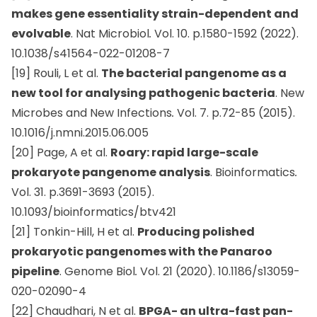
makes gene essentiality strain-dependent and
evolvable
. Nat Microbiol
.
Vol. 10. p.1580-1592 (2022).
10.1038/s41564-022-01208-7
[19] Rouli, L et al.
The bacterial pangenome as a
new tool for analysing pathogenic bacteria
. New
Microbes and New Infections
.
Vol. 7. p.72-85 (2015).
10.1016/j.nmni.2015.06.005
[20] Page, A et al.
Roary: rapid large-scale
prokaryote pangenome analysis
. Bioinformatics
.
Vol. 31. p.3691-3693 (2015).
10.1093/bioinformatics/btv421
[21] Tonkin-Hill, H et al.
Producing polished
prokaryotic pangenomes with the Panaroo
pipeline
. Genome Biol
.
Vol. 21 (2020). 10.1186/s13059-
020-02090-4
[22] Chaudhari, N et al.
BPGA- an ultra-fast pan-