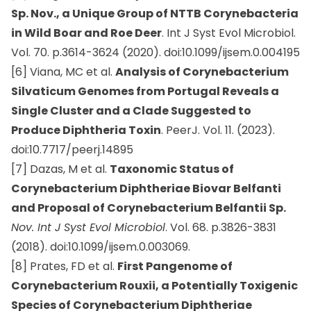
Sp. Nov., a Unique Group of NTTB Corynebacteria
in Wild Boar and Roe Deer
. Int J Syst Evol Microbiol.
Vol. 70. p.3614-3624 (2020). doi:10.1099/ijsem.0.004195
[6] Viana, MC et al.
Analysis of Corynebacterium
Silvaticum Genomes from Portugal Reveals a
Single Cluster and a Clade Suggested to
Produce Diphtheria Toxin
. PeerJ. Vol. 11. (2023).
doi:10.7717/peerj.14895
[7] Dazas, M et al.
Taxonomic Status of
Corynebacterium Diphtheriae Biovar Belfanti
and Proposal of Corynebacterium Belfantii Sp.
Nov. Int J Syst Evol Microbiol
. Vol. 68. p.3826-3831
(2018). doi:10.1099/ijsem.0.003069.
[8] Prates, FD et al.
First Pangenome of
Corynebacterium Rouxii, a Potentially Toxigenic
Species of Corynebacterium Diphtheriae