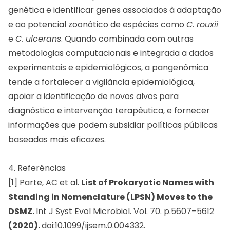
genética e identificar genes associados à adaptação
e ao potencial zoonótico de espécies como
C. rouxii
e
C. ulcerans
. Quando combinada com outras
metodologias computacionais e integrada a dados
experimentais e epidemiológicos, a pangenômica
tende a fortalecer a vigilância epidemiológica,
apoiar a identificação de novos alvos para
diagnóstico e intervenção terapêutica, e fornecer
informações que podem subsidiar políticas públicas
baseadas mais eficazes.
4. Referências
[1] Parte, AC et al.
List of Prokaryotic Names with
Standing in Nomenclature (LPSN) Moves to the
DSMZ.
Int J Syst Evol Microbiol. Vol. 70. p.5607–5612
(2020).
doi:10.1099/ijsem.0.004332.