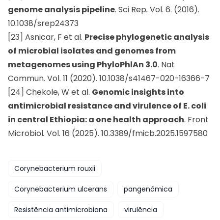
genome analysis pipeline
. Sci Rep
.
Vol. 6. (2016).
10.1038/srep24373
[23] Asnicar, F et al.
Precise phylogenetic analysis
of microbial isolates and genomes from
metagenomes using PhyloPhlAn 3.0
. Nat
Commun
.
Vol. 11 (2020). 10.1038/s41467-020-16366-7
[24] Chekole, W et al.
Genomic insights into
antimicrobial resistance and virulence of E. coli
in central Ethiopia: a one health approach
. Front
Microbiol
.
Vol. 16 (2025). 10.3389/fmicb.2025.1597580
Corynebacterium rouxii
Corynebacterium ulcerans
pangenômica
Resistência antimicrobiana
virulência