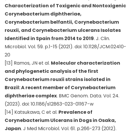
Characterization of Toxigenic and Nontoxigenic
Corynebacterium diphtheriae,
Corynebacterium belfantii, Corynebacterium
rouxii, and Corynebacterium ulcerans Isolates
Identified in Spain from 2014 to 2019
. J. Clin.
Microbiol. Vol. 59. p.1-15 (2021). doi: 10.1128/JCM.02410-
20
[13] Ramos, JN et al.
Molecular characterization
and phylogenetic analysis of the first
Corynebacterium rouxii strains isolated in
Brazil: A recent member of Corynebacterium
diphtheriae complex
. BMC Genom. Data. Vol. 24.
(2023). doi: 10.1186/s12863-023-01167-w
[14] Katsukawa, C et al.
Prevalence of
Corynebacterium Ulcerans in Dogs in Osaka,
Japan
. J Med Microbiol
.
Vol. 61. p.266-273 (2012).