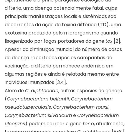
difteria, uma doença potencialmente fatal, cujas
principais manifestações locais e sistêmicas são
decorrentes da ação da toxina diftérica (TD), uma
exotoxina produzida pelo microrganismo quando
lisogenizado por fagos portadores do gene
tox
[2].
Apesar da diminuição mundial do número de casos
da doença reportados após as campanhas de
vacinação, a difteria permanece endêmica em
algumas regiões e ainda é relatada mesmo entre
indivíduos imunizados [3,4].
Além de
C. diphtheriae
, outras espécies do gênero
(
Corynebacterium belfantii
,
Corynebacterium
pseudotuberculosis
,
Corynebacterium rouxii
,
Corynebacterium silvaticum
e
Corynebacterium
ulcerans
) podem carrear o gene
tox
e, atualmente,
formam o chamado complexo
C. diphtheriae
[5-8].