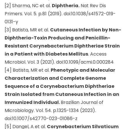
[2] Sharma, NC et al.
Diphtheria.
Nat Rev Dis
Primers. Vol. 5. p.81 (2019). doi:10.1038/s41572-019-
0131-y
[3] Batista, MR et al.
Cutaneous Infection by Non-
Diphtheria-Toxin Producing and Penicillin-
Resistant Corynebacterium Diphtheriae Strain
in a Patient with Diabetes Mellitus
. Access
Microbiol. Vol. 3 (2021). doi:10.1099/acmi.0.000284
[4] Batista, MR et al.
Phenotypic and Molecular
Characterization and Complete Genome
Sequence of a Corynebacterium Diphtheriae
Strain Isolated from Cutaneous Infection in an
Immunized Individual.
Brazilian Journal of
Microbiology. Vol. 54. p.1325-1334 (2023).
doi:10.1007/s42770-023-01086-z
[5] Dangel, A et al.
Corynebacterium Silvaticum