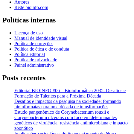
Autores
Rede bioinfo.com
Políticas internas
Licença de uso
Manual de identidade visual
Política de correções
Política de ética e de conduta
Política editorial
Política de privacidade
Painel administrativo
Posts recentes
Editorial BIOINFO #06 – Bioinformática 2035: Desafios e
Formação de Talentos para a Próxima Década
Desafios e impactos da pesquisa na sociedade: formando
bioinformatas para uma década de transformações
Estudo pangenômico de Corynebacterium rouxii e
Corynebacterium ulcerans com foco em determinantes
genéticos de virulência, resistência antimicrobiana e impacto
zoonótico
Implicações sustentáveis do Sequenciamento de Nova