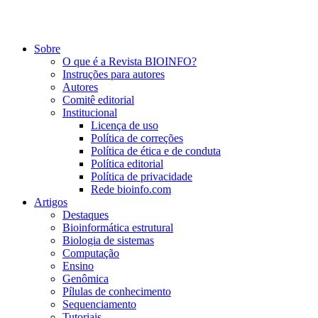
Sobre
O que é a Revista BIOINFO?
Instruções para autores
Autores
Comitê editorial
Institucional
Licença de uso
Política de correções
Política de ética e de conduta
Política editorial
Política de privacidade
Rede bioinfo.com
Artigos
Destaques
Bioinformática estrutural
Biologia de sistemas
Computação
Ensino
Genômica
Pílulas de conhecimento
Sequenciamento
Tutoriais