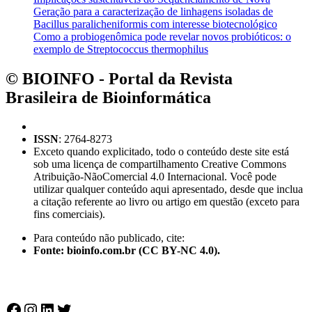
Geração para a caracterização de linhagens isoladas de
Bacillus paralicheniformis com interesse biotecnológico
Como a probiogenômica pode revelar novos probióticos: o
exemplo de Streptococcus thermophilus
© BIOINFO - Portal da Revista
Brasileira de Bioinformática
ISSN
: 2764-8273
Exceto quando explicitado, todo o conteúdo deste site está
sob uma licença de compartilhamento Creative Commons
Atribuição-NãoComercial 4.0 Internacional. Você pode
utilizar qualquer conteúdo aqui apresentado, desde que inclua
a citação referente ao livro ou artigo em questão (exceto para
fins comerciais).
Para conteúdo não publicado, cite:
Fonte: bioinfo.com.br (CC BY-NC 4.0).
Facebook
Instagram
LinkedIn
Twitter