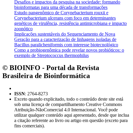
Desafios e impactos da pesquisa na sociedade: formando
bioinformatas para uma década de transformações
Estudo pangenômico de Corynebacterium rouxii e
Corynebacterium ulcerans com foco em determinantes
genéticos de virulência, resistência antimicrobiana e impacto
zoonótico
Implicações sustentáveis do Sequenciamento de Nova
Geração para a caracterização de linhagens isoladas de
Bacillus paralicheniformis com interesse biotecnológico
Como a probiogenômica pode revelar novos probióticos: o
exemplo de Streptococcus thermophilus
© BIOINFO - Portal da Revista
Brasileira de Bioinformática
ISSN
: 2764-8273
Exceto quando explicitado, todo o conteúdo deste site está
sob uma licença de compartilhamento Creative Commons
Atribuição-NãoComercial 4.0 Internacional. Você pode
utilizar qualquer conteúdo aqui apresentado, desde que inclua
a citação referente ao livro ou artigo em questão (exceto para
fins comerciais).