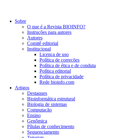
Sobre
O que é a Revista BIOINFO?
Instruções para autores
Autores
Comitê editorial
Institucional
Licença de uso
Política de correções
Política de ética e de conduta
Política editorial
Política de privacidade
Rede bioinfo.com
Artigos
Destaques
Bioinformática estrutural
Biologia de sistemas
Computação
Ensino
Genômica
Pílulas de conhecimento
Sequenciamento
Tutoriais