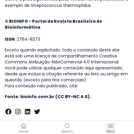
exemplo de Streptococcus thermophilus
© BIOINFO - Portal da Revista Brasileira de
Bioinformática
ISSN
: 2764-8273
Exceto quando explicitado, todo o conteúdo deste site
está sob uma licença de compartilhamento Creative
Commons Atribuição-NãoComercial 4.0 Internacional.
Você pode utilizar qualquer conteúdo aqui apresentado,
desde que inclua a citação referente ao livro ou artigo em
questão (exceto para fins comerciais).
Para conteúdo não publicado, cite:
Fonte: bioinfo.com.br (CC BY-NC 4.0).
Facebook
Instagram
LinkedIn
Twitter
Home
Search
Menu