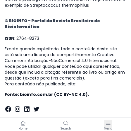
exemplo de Streptococcus thermophilus
© BIOINFO - Portal da Revista Brasileira de
Bioinformática
ISSN
: 2764-8273
Exceto quando explicitado, todo o conteúdo deste site
está sob uma licença de compartilhamento Creative
Commons Atribuição-NãoComercial 4.0 Internacional.
Você pode utilizar qualquer conteúdo aqui apresentado,
desde que inclua a citação referente ao livro ou artigo em
questão (exceto para fins comerciais).
Para conteúdo não publicado, cite:
Fonte: bioinfo.com.br (CC BY-NC 4.0).
Facebook
Instagram
LinkedIn
Twitter
Home
Search
Menu