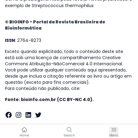
exemplo de Streptococcus thermophilus
© BIOINFO - Portal da Revista Brasileira de
Bioinformática
ISSN
: 2764-8273
Exceto quando explicitado, todo o conteúdo deste site
está sob uma licença de compartilhamento Creative
Commons Atribuição-NãoComercial 4.0 Internacional.
Você pode utilizar qualquer conteúdo aqui apresentado,
desde que inclua a citação referente ao livro ou artigo em
questão (exceto para fins comerciais).
Para conteúdo não publicado, cite:
Fonte: bioinfo.com.br (CC BY-NC 4.0).
Facebook
Instagram
LinkedIn
Twitter
Home
Search
Menu