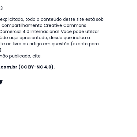
73
xplicitado, todo o conteúdo deste site está sob
e compartilhamento Creative Commons
omercial 4.0 Internacional. Você pode utilizar
údo aqui apresentado, desde que inclua a
te ao livro ou artigo em questão (exceto para
).
ão publicado, cite:
o.com.br (CC BY-NC 4.0).
k
gram
kedIn
witter