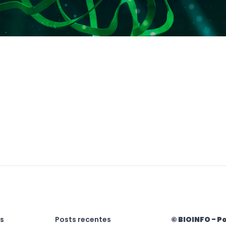
as
Posts recentes
© BIOINFO - Po