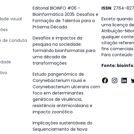
Editorial BIOINFO #06 –
ISSN
: 2764-82
Bioinformática 2035: Desafios e
dade visual
Exceto quando e
Formação de Talentos para a
uma licença d
Próxima Década
ções
Atribuição-NãoC
qualquer conte
Desafios e impactos da
 e de conduta
citação referen
pesquisa na sociedade:
fins comerciais
formando bioinformatas para
Para conteúdo n
uma década de
cidade
transformações
Fonte: bioinf
tivo
Estudo pangenômico de
Faceboo
Insta
Lin
T
Corynebacterium rouxii e
Corynebacterium ulcerans com
foco em determinantes
genéticos de virulência,
resistência antimicrobiana e
impacto zoonótico
Implicações sustentáveis do
Sequenciamento de Nova