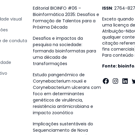
Editorial BIOINFO #06 –
ISSN
: 2764-82
Bioinformática 2035: Desafios e
dade visual
Exceto quando e
Formação de Talentos para a
uma licença d
Próxima Década
ções
Atribuição-NãoC
qualquer conte
Desafios e impactos da
 e de conduta
citação referen
pesquisa na sociedade:
fins comerciais
formando bioinformatas para
Para conteúdo n
uma década de
cidade
transformações
Fonte: bioinf
tivo
Estudo pangenômico de
Faceboo
Insta
Lin
T
Corynebacterium rouxii e
Corynebacterium ulcerans com
foco em determinantes
genéticos de virulência,
resistência antimicrobiana e
impacto zoonótico
Implicações sustentáveis do
Sequenciamento de Nova