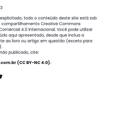
73
xplicitado, todo o conteúdo deste site está sob
e compartilhamento Creative Commons
omercial 4.0 Internacional. Você pode utilizar
údo aqui apresentado, desde que inclua a
te ao livro ou artigo em questão (exceto para
).
ão publicado, cite:
o.com.br (CC BY-NC 4.0).
k
gram
kedIn
witter