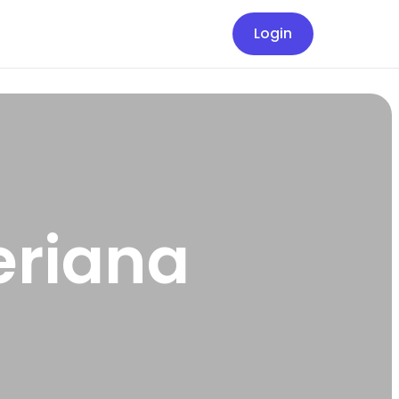
Login
eriana