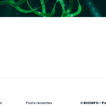
as
Posts recentes
© BIOINFO - Po