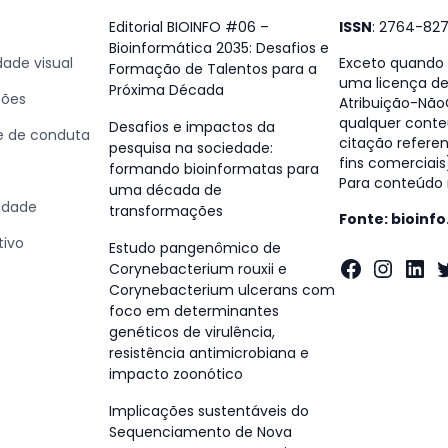
Editorial BIOINFO #06 –
ISSN
: 2764-82
Bioinformática 2035: Desafios e
dade visual
Exceto quando e
Formação de Talentos para a
uma licença d
Próxima Década
ções
Atribuição-NãoC
qualquer conte
Desafios e impactos da
 e de conduta
citação referen
pesquisa na sociedade:
fins comerciais
formando bioinformatas para
Para conteúdo n
uma década de
cidade
transformações
Fonte: bioinf
tivo
Estudo pangenômico de
Faceboo
Insta
Lin
T
Corynebacterium rouxii e
Corynebacterium ulcerans com
foco em determinantes
genéticos de virulência,
resistência antimicrobiana e
impacto zoonótico
Implicações sustentáveis do
Sequenciamento de Nova