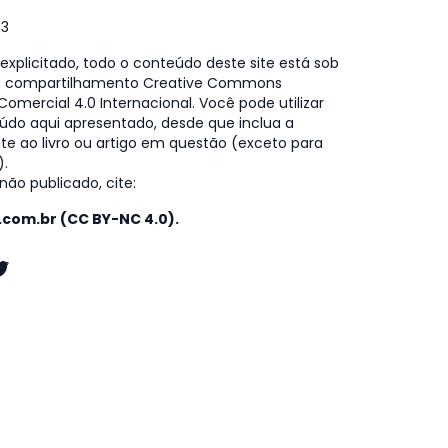
73
xplicitado, todo o conteúdo deste site está sob
e compartilhamento Creative Commons
omercial 4.0 Internacional. Você pode utilizar
údo aqui apresentado, desde que inclua a
te ao livro ou artigo em questão (exceto para
).
ão publicado, cite:
o.com.br (CC BY-NC 4.0).
k
gram
kedIn
witter