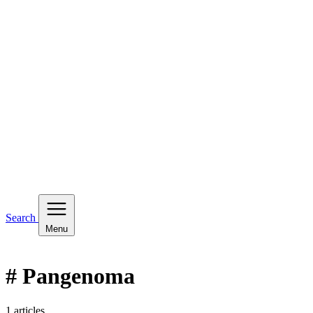
Search
Menu
# Pangenoma
1 articles