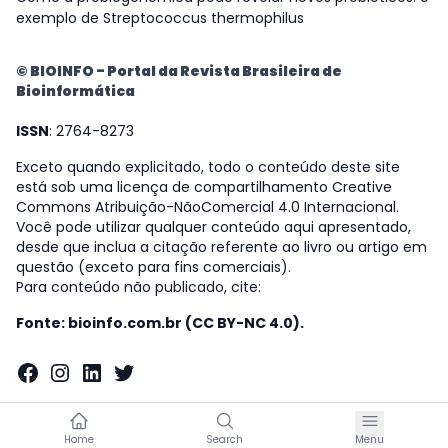
exemplo de Streptococcus thermophilus
© BIOINFO - Portal da Revista Brasileira de
Bioinformática
ISSN
: 2764-8273
Exceto quando explicitado, todo o conteúdo deste site
está sob uma licença de compartilhamento Creative
Commons Atribuição-NãoComercial 4.0 Internacional.
Você pode utilizar qualquer conteúdo aqui apresentado,
desde que inclua a citação referente ao livro ou artigo em
questão (exceto para fins comerciais).
Para conteúdo não publicado, cite:
Fonte: bioinfo.com.br (CC BY-NC 4.0).
Facebook
Instagram
LinkedIn
Twitter
Home
Search
Menu