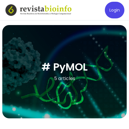
Login
# PyMOL
5 articles