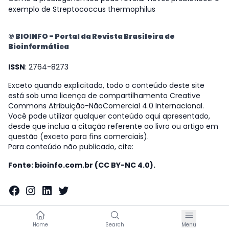
exemplo de Streptococcus thermophilus
© BIOINFO - Portal da Revista Brasileira de
Bioinformática
ISSN
: 2764-8273
Exceto quando explicitado, todo o conteúdo deste site
está sob uma licença de compartilhamento Creative
Commons Atribuição-NãoComercial 4.0 Internacional.
Você pode utilizar qualquer conteúdo aqui apresentado,
desde que inclua a citação referente ao livro ou artigo em
questão (exceto para fins comerciais).
Para conteúdo não publicado, cite:
Fonte: bioinfo.com.br (CC BY-NC 4.0).
Facebook
Instagram
LinkedIn
Twitter
Home
Search
Menu