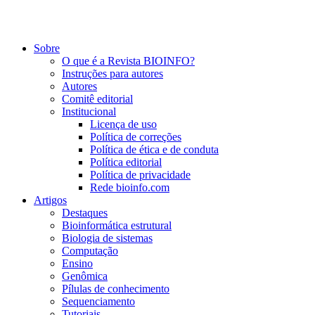
Sobre
O que é a Revista BIOINFO?
Instruções para autores
Autores
Comitê editorial
Institucional
Licença de uso
Política de correções
Política de ética e de conduta
Política editorial
Política de privacidade
Rede bioinfo.com
Artigos
Destaques
Bioinformática estrutural
Biologia de sistemas
Computação
Ensino
Genômica
Pílulas de conhecimento
Sequenciamento
Tutoriais