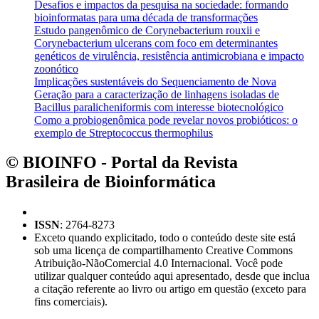
Desafios e impactos da pesquisa na sociedade: formando
bioinformatas para uma década de transformações
Estudo pangenômico de Corynebacterium rouxii e
Corynebacterium ulcerans com foco em determinantes
genéticos de virulência, resistência antimicrobiana e impacto
zoonótico
Implicações sustentáveis do Sequenciamento de Nova
Geração para a caracterização de linhagens isoladas de
Bacillus paralicheniformis com interesse biotecnológico
Como a probiogenômica pode revelar novos probióticos: o
exemplo de Streptococcus thermophilus
© BIOINFO - Portal da Revista
Brasileira de Bioinformática
ISSN
: 2764-8273
Exceto quando explicitado, todo o conteúdo deste site está
sob uma licença de compartilhamento Creative Commons
Atribuição-NãoComercial 4.0 Internacional. Você pode
utilizar qualquer conteúdo aqui apresentado, desde que inclua
a citação referente ao livro ou artigo em questão (exceto para
fins comerciais).