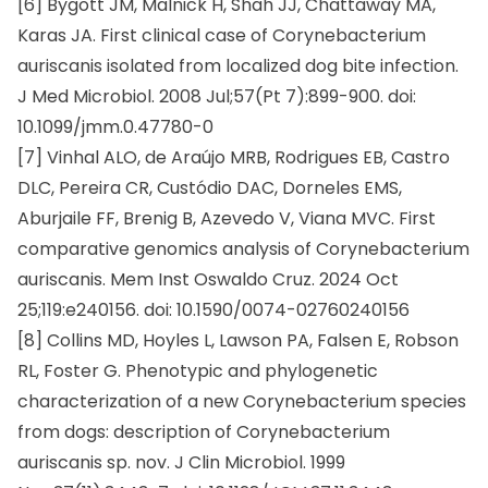
[6] Bygott JM, Malnick H, Shah JJ, Chattaway MA,
Karas JA. First clinical case of Corynebacterium
auriscanis isolated from localized dog bite infection.
J Med Microbiol. 2008 Jul;57(Pt 7):899-900. doi:
10.1099/jmm.0.47780-0
[7] Vinhal ALO, de Araújo MRB, Rodrigues EB, Castro
DLC, Pereira CR, Custódio DAC, Dorneles EMS,
Aburjaile FF, Brenig B, Azevedo V, Viana MVC. First
comparative genomics analysis of Corynebacterium
auriscanis. Mem Inst Oswaldo Cruz. 2024 Oct
25;119:e240156. doi: 10.1590/0074-02760240156
[8] Collins MD, Hoyles L, Lawson PA, Falsen E, Robson
RL, Foster G. Phenotypic and phylogenetic
characterization of a new Corynebacterium species
from dogs: description of Corynebacterium
auriscanis sp. nov. J Clin Microbiol. 1999