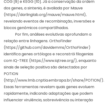
COG [9] e KEGG [10]. Já a conservação da ordem
dos genes, a sintenia, é avaliada por Mauve
(
https://darlinglab.org/mauve/mauve.html
),
revelando eventos de recombinação, inversões e
blocos genômicos compartilhados.
Por fim, análises evolutivas aprofundam a
relação entre linhagens. OrthoFinder
(
https://github.com/davidemms/OrthoFinder
)
identifica genes ortólogos e reconstrói filogenias
com IQ-TREE (
https://www.iqtree.org/
), enquanto
sinais de seleção positiva são detectados por
POTION
(
http://www.lmb.cnptia.embrapa.br/share/POTION/
).
Essas ferramentas revelam quais genes evoluem
rapidamente, indicando adaptações que podem
influenciar virulência, sobrevivência ou interação