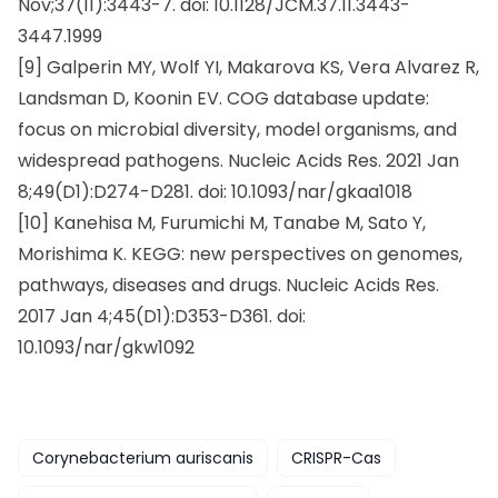
Nov;37(11):3443-7. doi: 10.1128/JCM.37.11.3443-
3447.1999
[9] Galperin MY, Wolf YI, Makarova KS, Vera Alvarez R,
Landsman D, Koonin EV. COG database update:
focus on microbial diversity, model organisms, and
widespread pathogens. Nucleic Acids Res. 2021 Jan
8;49(D1):D274-D281. doi: 10.1093/nar/gkaa1018
[10] Kanehisa M, Furumichi M, Tanabe M, Sato Y,
Morishima K. KEGG: new perspectives on genomes,
pathways, diseases and drugs. Nucleic Acids Res.
2017 Jan 4;45(D1):D353-D361. doi:
10.1093/nar/gkw1092
Corynebacterium auriscanis
CRISPR-Cas