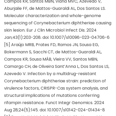
Campos KR, Santos MBN, Viana MVC, Azevedo V,
Aburjaile FF, de Mattos-Guaraldi AL, Dos Santos LS.
Molecular characterization and whole-genome
sequencing of Corynebacterium diphtheriae causing
skin lesion. Eur J Clin Microbiol Infect Dis. 2024
Jan;43(1):203-208. doi: 10.1007/s10096-023-04706-6
[5] Araújo MRB, Prates FD, Ramos JN, Sousa EG,
Bokermann S, Sacchi CT, de Mattos-Guaraldi AL,
Campos KR, Sousa MÂB, Vieira VV, Santos MBN,
Camargo CH, de Oliveira Sant’Anna L, Dos Santos LS,
Azevedo V. Infection by a multidrug-resistant
Corynebacterium diphtheriae strain: prediction of
virulence factors, CRISPR-Cas system analysis, and
structural implications of mutations conferring
rifampin resistance. Funct Integr Genomics. 2024
Aug 28;24(5):145. doi: 10.1007/s10142-024-01434-8