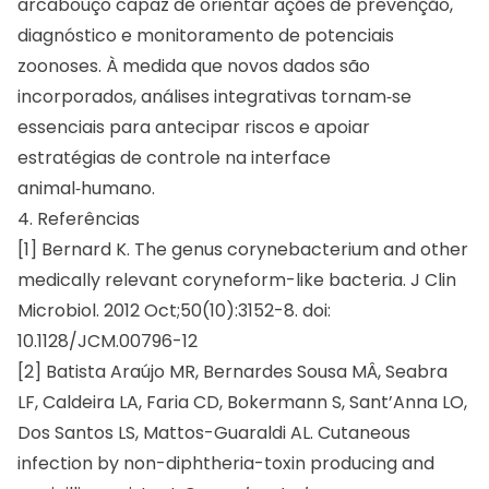
arcabouço capaz de orientar ações de prevenção,
diagnóstico e monitoramento de potenciais
zoonoses. À medida que novos dados são
incorporados, análises integrativas tornam‑se
essenciais para antecipar riscos e apoiar
estratégias de controle na interface
animal‑humano.
4. Referências
[1] Bernard K. The genus corynebacterium and other
medically relevant coryneform-like bacteria. J Clin
Microbiol. 2012 Oct;50(10):3152-8. doi:
10.1128/JCM.00796-12
[2] Batista Araújo MR, Bernardes Sousa MÂ, Seabra
LF, Caldeira LA, Faria CD, Bokermann S, Sant’Anna LO,
Dos Santos LS, Mattos-Guaraldi AL. Cutaneous
infection by non-diphtheria-toxin producing and