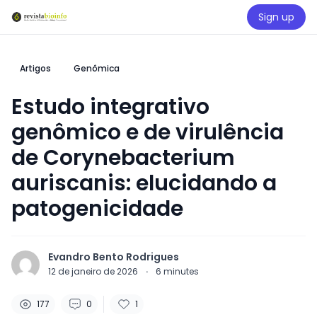
Sign up
Artigos
Genômica
Estudo integrativo
genômico e de virulência
de Corynebacterium
auriscanis: elucidando a
patogenicidade
Evandro Bento Rodrigues
12 de janeiro de 2026
·
6
minutes
177
0
1