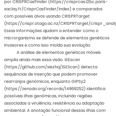
por CRISPRCasFinder (
https://crisprcas.i2bc.paris-
saclay.fr/CrisprCasFinder/Index
) e comparados
com possíveis alvos usando CRISPRTarget
(
https://crispr.otago.ac.nz/CRISPRTarget/crispr_analy
Essas informações ajudam a entender como o
microrganismo se defende de elementos genéticos
invasores e como isso molda sua evolução.
A análise de elementos genéticos móveis
amplia ainda mais essa visão. ISEscan
(
https://github.com/xiezhq/ISEScan
) detecta
sequências de inserção que podem promover
rearranjos genômicos, enquanto GIPSy2
(
https://zenodo.org/records/14969252
) identifica
possíveis ilhas genômicas, incluindo regiões
associadas a virulência, resistência ou adaptação
ambiental. A anotação funcional dessas ilhas com