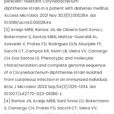
penicillin-resistant
Corynebacterium
diphtheriae
strain in a patient with diabetes mellitus.
Access Microbiol. 2021 Nov 30;3(11):000284. doi:
10.1099/acmi.0.0002844.
[3] Araújo MRB, Ramos JN, de Oliveira Sant’Anna L,
Bokermann S, Santos MBN, Mattos-Guaraldi AL,
Azevedo V, Prates FD, Rodrigues DLN, Aburjaile FF,
Sacchi CT, Campos KR, Alvim LB, Vieira VV, Camargo
CH, Dos Santos LS. Phenotypic and molecular
characterization and complete genome sequence
of a Corynebacterium diphtheriae strain isolated
from cutaneous infection in an immunized individual.
Braz J Microbiol. 2023 Sep;54(3):1325-1334. doi:
10.1007/s42770-023-01086-z
[4] Ramos JN, Araújo MRB, Sant’Anna LO, Bokermann
S, Camargo CH, Prates FD, Sacchi CT, Vieira VV,