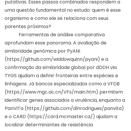
putativas. Esses passos combinados respondem a
uma questão fundamental no estudo: quem é esse
organismo e como ele se relaciona com seus
parentes próximos?
Ferramentas de análise comparativa
aprofundam esse panorama. A avaliação de
similaridade genômica por PyANI
(
https://github.com/widdowquinn/pyani
) e a
confirmação da similaridade global por dDDH via
TYGS ajudam a definir fronteiras entre espécies e
linhagens. Já bancos especializados como a VFDB
(
https://www.mgc.ac.cn/VFs/main.htm
) permitem
identificar genes associados a virulência, enquanto a
PanViTa (
https://github.com/dlnrodrigues/panvita
)
e o CARD (
https://card.mcmaster.ca/
) ajudam a
localizar determinantes de resistência