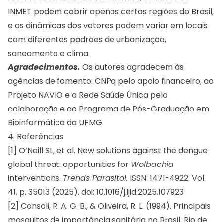
INMET podem cobrir apenas certas regiões do Brasil,
e as dinâmicas dos vetores podem variar em locais
com diferentes padrões de urbanização,
saneamento e clima.
Agradecimentos.
Os autores agradecem às
agências de fomento: CNPq pelo apoio financeiro, ao
Projeto NAVIO e a Rede Saúde Única pela
colaboração e ao Programa de Pós-Graduação em
Bioinformática da UFMG.
4. Referências
[1] O’Neill SL, et al. New solutions against the dengue
global threat: opportunities for
Wolbachia
interventions.
Trends Parasitol.
ISSN: 1471-4922. Vol.
41. p. 35013 (2025). doi:
10.1016/j.ijid.2025.107923
[2] Consoli, R. A. G. B., & Oliveira, R. L. (1994). Principais
mosquitos de importância sanitária no Brasil. Rio de