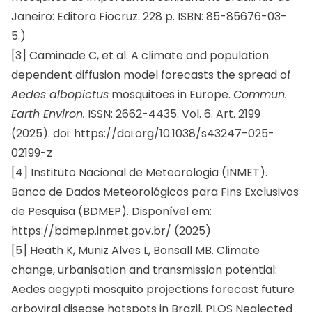
Janeiro: Editora Fiocruz. 228 p. ISBN: 85-85676-03-
5.)
[3] Caminade C, et al. A climate and population
dependent diffusion model forecasts the spread of
Aedes albopictus
mosquitoes in Europe.
Commun.
Earth Environ.
ISSN: 2662-4435. Vol. 6. Art. 2199
(2025). doi:
https://doi.org/10.1038/s43247-025-
02199-z
[4] Instituto Nacional de Meteorologia (INMET).
Banco de Dados Meteorológicos para Fins Exclusivos
de Pesquisa (BDMEP). Disponível em:
https://bdmep.inmet.gov.br/
(2025)
[5] Heath K, Muniz Alves L, Bonsall MB. Climate
change, urbanisation and transmission potential:
Aedes aegypti mosquito projections forecast future
arboviral disease hotspots in Brazil. PLOS Neglected