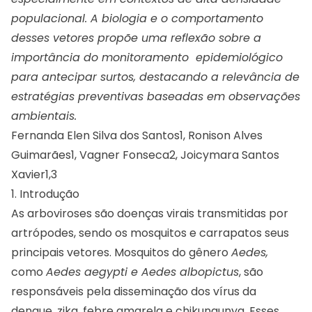
populacional. A biologia e o comportamento
desses vetores propõe uma reflexão sobre a
importância do monitoramento epidemiológico
para antecipar surtos, destacando a relevância de
estratégias preventivas baseadas em observações
ambientais.
Fernanda Elen Silva dos Santos1, Ronison Alves
Guimarães1, Vagner Fonseca2, Joicymara Santos
Xavier1,3
1. Introdução
As arboviroses são doenças virais transmitidas por
artrópodes, sendo os mosquitos e carrapatos seus
principais vetores. Mosquitos do gênero
Aedes,
como
Aedes aegypti e Aedes albopictus
, são
responsáveis pela disseminação dos vírus da
dengue, zika, febre amarela e chikungunya. Esses