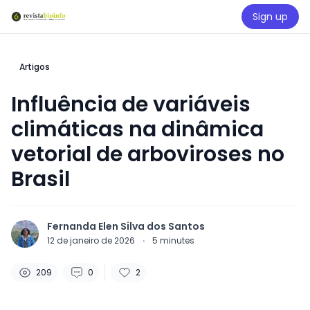
Sign up
Artigos
Influência de variáveis
climáticas na dinâmica
vetorial de arboviroses no
Brasil
Fernanda Elen Silva dos Santos
12 de janeiro de 2026
·
5
minutes
209
0
2