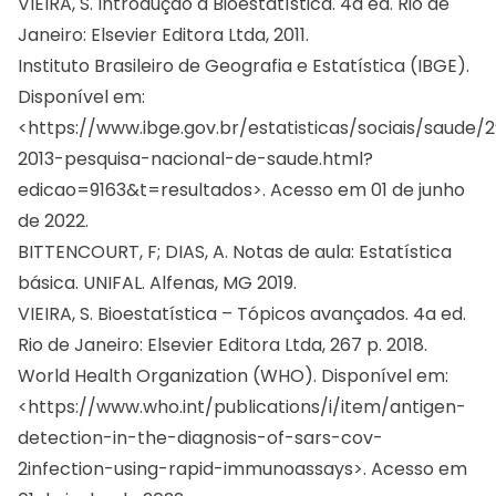
VIEIRA, S. Introdução à Bioestatística. 4a ed. Rio de
Janeiro: Elsevier Editora Ltda, 2011.
Instituto Brasileiro de Geografia e Estatística (IBGE).
Disponível em:
<https://www.ibge.gov.br/estatisticas/sociais/saude/
2013-pesquisa-nacional-de-saude.html?
edicao=9163&t=resultados>. Acesso em 01 de junho
de 2022.
BITTENCOURT, F; DIAS, A. Notas de aula: Estatística
básica. UNIFAL. Alfenas, MG 2019.
VIEIRA, S. Bioestatística – Tópicos avançados. 4a ed.
Rio de Janeiro: Elsevier Editora Ltda, 267 p. 2018.
World Health Organization (WHO). Disponível em:
<https://www.who.int/publications/i/item/antigen-
detection-in-the-diagnosis-of-sars-cov-
2infection-using-rapid-immunoassays>. Acesso em