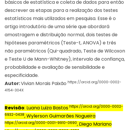
básicos de estatística e coleta de dados para então
descrever as etapas para a realização dos testes
estatísticos mais utilizados em pesquisa. Esse é o
artigo introdutório de uma série que abordará
amostragem e distribuição normal, dois testes de
hipóteses paramétricos (Teste-t, ANOVA) e três
não paramétricos (Qui-quadrado, Teste de Wilcoxon
e Teste U de Mann-Whitney), intervalo de confiança,
probabilidade e avaliação de sensibilidade e
especificidade.
https://orcid.org/0000-0002-
Autor:
Vivian Morais Paixão
4154-304X
https://orcid.org/0000-0002-
Revisão
: Luana Luiza Bastos
6932-0438
, Wylerson Guimarães Nogueira
https://orcid.org/0000-0001-9910-0690
, Diego Mariano