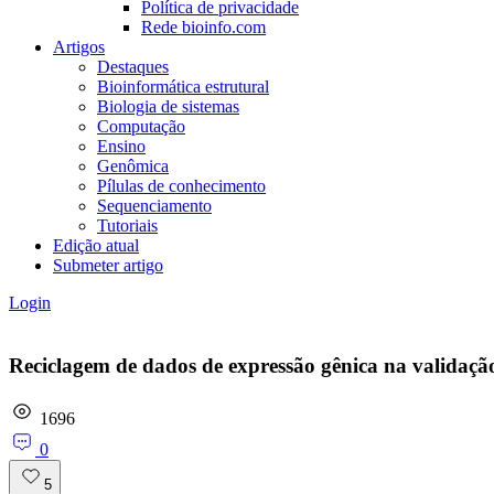
Política de privacidade
Rede bioinfo.com
Artigos
Destaques
Bioinformática estrutural
Biologia de sistemas
Computação
Ensino
Genômica
Pílulas de conhecimento
Sequenciamento
Tutoriais
Edição atual
Submeter artigo
Login
Reciclagem de dados de expressão gênica na validaçã
1696
0
5