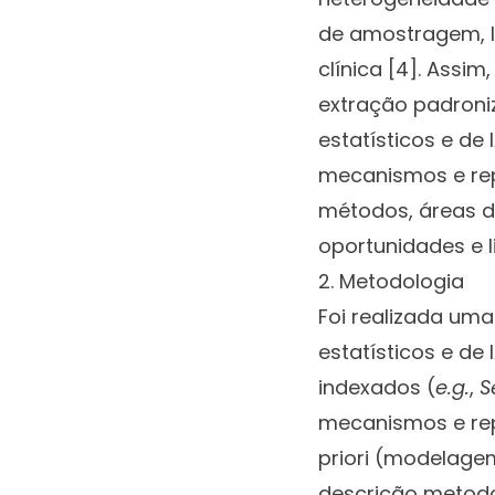
de amostragem, li
clínica [4]. Assi
extração padron
estatísticos e de
mecanismos e rep
métodos, áreas de
oportunidades e l
2. Metodologia
Foi realizada um
estatísticos e de
indexados (
e.g.
,
S
mecanismos e rep
priori (modelage
descrição metodol