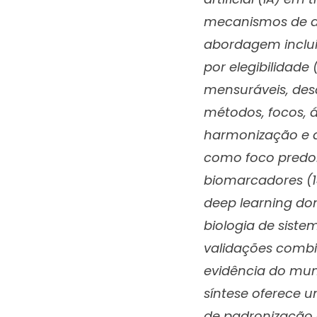
mecanismos de d
abordagem inclui
por elegibilida
mensuráveis, des
métodos, focos, á
harmonização e a
como foco predo
biomarcadores (14
deep learning do
biologia de siste
validações combin
evidência do mun
síntese oferece 
de padronização 