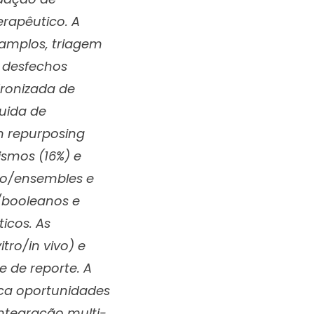
rapêutico. A
amplos, triagem
 desfechos
dronizada de
guida de
m repurposing
smos (16%) e
ico/ensembles e
/booleanos e
icos. As
tro/in vivo) e
 de reporte. A
aca oportunidades
ntegração multi-