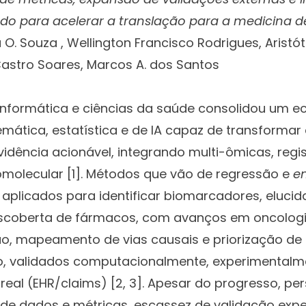
do para acelerar a translação para a medicina d
O. Souza , Wellington Francisco Rodrigues, Aristó
Castro Soares, Marcos A. dos Santos
 informática e ciências da saúde consolidou um 
tica, estatística e de IA capaz de transformar
dência acionável, integrando multi-ômicas, regist
molecular [1]. Métodos que vão de regressão e
e
aplicados para identificar biomarcadores, eluci
escoberta de fármacos, com avanços em oncologi
, mapeamento de vias causais e priorização de
, validados computacionalmente, experimental
al (EHR/claims) [2, 3]. Apesar do progresso, per
de dados e métricas, escassez de validação exper