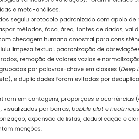
icas e meta-análises.
dos seguiu protocolo padronizado com apoio de
aspar métodos, foco, área, fontes de dados, vali
com checagem humana amostral para consistênc
luiu limpeza textual, padronização de abreviaçõe
rados, remoção de valores vazios e normalização 
rupados por palavras-chave em classes (
Deep 
 etc), e duplicidades foram evitadas por deduplic
istiram em contagens, proporções e ocorrências 
, visualizadas por barras,
bubble plot
e
heatmaps
nização, expansão de listas, deduplicação e cla
entam menções.