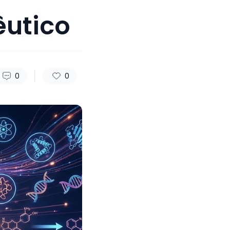
êutico
0
0