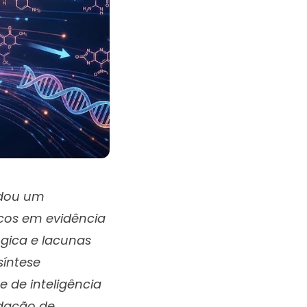
idou um
cos em evidência
gica e lacunas
síntese
e de inteligência
cidação de