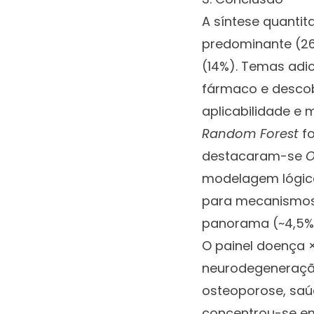
A síntese quantit
predominante (26
(14%). Temas adi
fármaco e descob
aplicabilidade e 
Random Forest
fo
destacaram-se
O
modelagem lógica
para mecanismos
panorama (~4,5%
O painel doença 
neurodegeneração
osteoporose, saúd
concentrou-se e