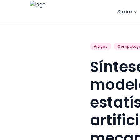
Sobre
Artigos
Computaç
Síntes
model
estatí
artifi
mecan