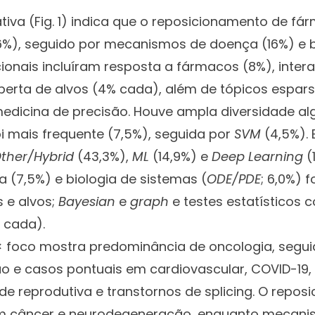
ativa (Fig. 1) indica que o reposicionamento de fá
%), seguido por mecanismos de doença (16%) e
cionais incluíram resposta a fármacos (8%), inte
erta de alvos (4% cada), além de tópicos espars
medicina de precisão. Houve ampla diversidade al
i mais frequente (7,5%), seguida por
SVM
(4,5%). 
ther/Hybrid
(43,3%),
ML
(14,9%) e
Deep Learning
(
 (7,5%) e biologia de sistemas (
ODE/PDE
; 6,0%) 
 e alvos;
Bayesian
e
graph
e testes estatísticos
 cada).
× foco mostra predominância de oncologia, segui
 e casos pontuais em cardiovascular, COVID-19, 
e reprodutiva e transtornos de splicing. O repo
m câncer e neurodegeneração, enquanto mecani