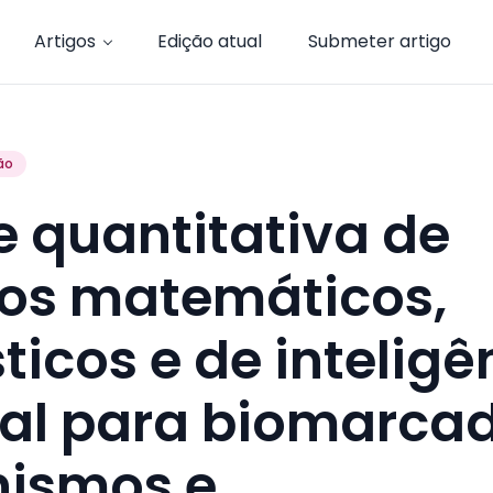
Artigos
Edição atual
Submeter artigo
ão
e quantitativa de
os matemáticos,
sticos e de inteligê
cial para biomarca
ismos e