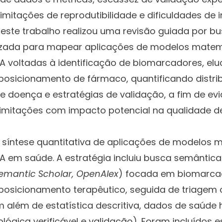
mitações de reprodutibilidade e dificuldades de i
m, este trabalho realizou uma revisão guiada por 
izada para mapear aplicações de modelos matem
 IA voltadas à identificação de biomarcadores, el
osicionamento de fármaco, quantificando distrib
 doença e estratégias de validação, a fim de evi
imitações com impacto potencial na qualidade de 
a síntese quantitativa de aplicações de modelos 
 IA em saúde. A estratégia incluiu busca semântic
emantic Scholar, OpenAlex
) focada em biomarca
osicionamento terapêutico, seguida de triagem c
m além de estatística descritiva, dados de saúde
ógica verificável e validação). Foram incluídos es