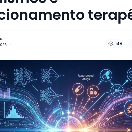
cionamento terap
za
148
 2026
·