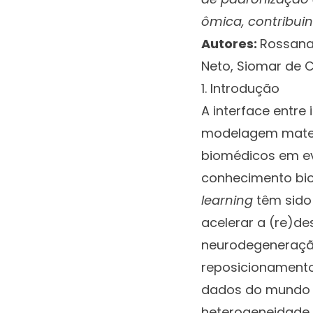
ômica, contribuin
Autores:
Rossana 
Neto, Siomar de 
1. Introdução
A interface entre
modelagem matemá
biomédicos em evi
conhecimento bio
learning
têm sido 
acelerar a (re)d
neurodegeneração
reposicionamento
dados do mundo re
heterogeneidade 