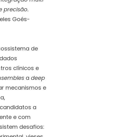
e precisão.
teles Goés-
ecossistema de
 dados
ros clínicos e
nsembles
a
deep
dar mecanismos e
a,
 candidatos a
mente e com
sistem desafios:
imental, vieses