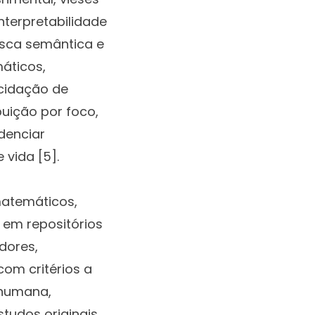
nterpretabilidade
busca semântica e
áticos,
ucidação de
uição por foco,
denciar
vida [5].
matemáticos,
a em repositórios
dores,
om critérios a
 humana,
tudos originais,