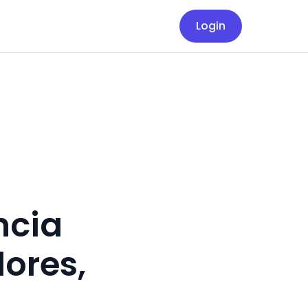
Login
ncia
dores,