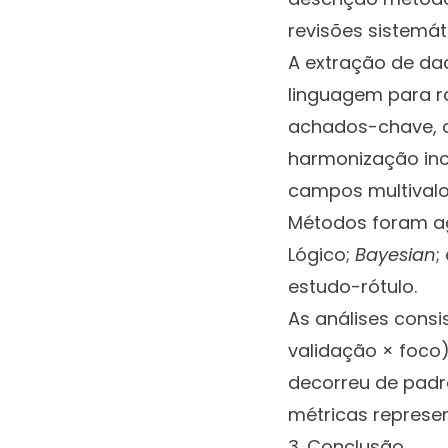
revisões sistemát
A extração de da
linguagem para r
achados-chave, 
harmonização inc
campos multivalo
Métodos foram ag
Lógico;
Bayesian
;
estudo-rótulo.
As análises cons
validação × foco)
decorreu de padro
métricas repres
3. Conclusão