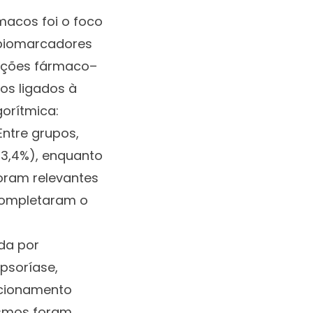
rmacos foi o foco
 biomarcadores
rações fármaco–
os ligados à
gorítmica:
Entre grupos,
13,4%), enquanto
foram relevantes
 completaram o
da por
psoríase,
sicionamento
smos foram