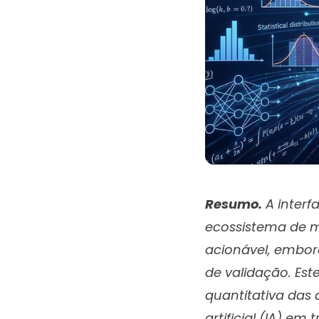
Resumo.
A interf
ecossistema de 
acionável, embo
de validação. Est
quantitativa das 
artificial (IA) em