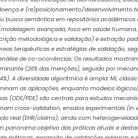
oença e (re)posicionamento/desenvolvimento te
u busca semântica em repositórios acadêmicos 
de (modelagem avançada, foco em saúde humana,
crição metodológica e validação) e extração pa
reas terapêuticas e estratégias de validação, se
nálise de co-ocorrências. Os resultados mostra
minante (26% das menções), seguido por mecani
%). A diversidade algorítmica é ampla: ML cláss
minam as aplicações, enquanto modelos lógicos
mas (ODE/PDE) são centrais para estudos mecaníst
am cross-validation, ensaios experimentais (in vi
do real (EHR/claims), ainda com heterogeneidade
um panorama objetivo das práticas atuais e dest
de métricas, expansão de validações externas e i