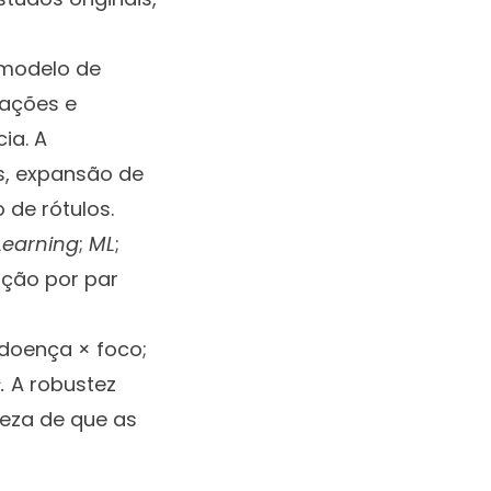
 modelo de
dações e
ia. A
s, expansão de
de rótulos.
Learning
;
ML
;
ação por par
(doença × foco;
.
A robustez
reza de que as